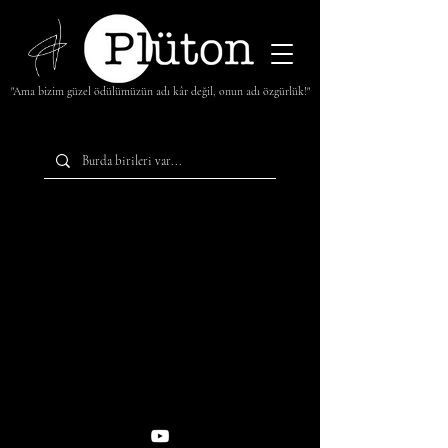
"Ama bizim güzel ödülümüzün adı kâr değil, onun adı özgürlük!"