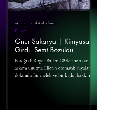
19 Tem
1 dakikada okunur
Plüxyz
Onur Sakarya | Kimyasal
Girdi, Semt Bozuldu
Fotoğraf: Roger Ballen Gözlerine akan
aşkımı unutma Ellerin otomatik rüyalara
dokundu Bir melek ve bir kadın hakkında
Sanki Meryem'in koynuna Cebrail sokuldu
Allah dedin secdeye durdun Üç uzun cin
ahırda namaz kılıyordu Acımadın,
boşluğuma kanla vurdun Şahin'den düşen
Ağbiler çarşafları sarıyordu Mahalleyi
bilirsin, damlarda güvercinler Metin ağbi
çömelmiş piize vuruyordu Diyordu ki;
öldürdü beni ulan şanlı keder İsrafil,