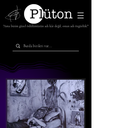
"Ama bizim güzel ödülümüzün adı kâr değil, onun adı özgürlük!"